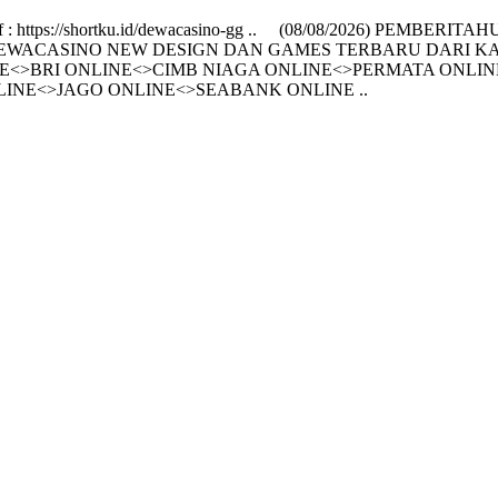
 : https://shortku.id/dewacasino-gg ..
(08/08/2026)
PEMBERITAHU
EWACASINO NEW DESIGN DAN GAMES TERBARU DARI KAMI
NE<>BRI ONLINE<>CIMB NIAGA ONLINE<>PERMATA ONL
NLINE<>JAGO ONLINE<>SEABANK ONLINE ..