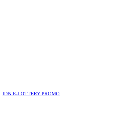
IDN E-LOTTERY
PROMO