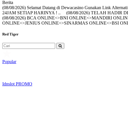
Berita
(08/08/2026)
Selamat Datang di Dewacasino Gunakan Link Alternatif
24JAM SETIAP HARINYA ! ..
(08/08/2026)
TELAH HADIR D
(08/08/2026)
BCA ONLINE<>BNI ONLINE<>MANDIRI ONLI
ONLINE<>JENIUS ONLINE<>SINARMAS ONLINE<>BSI O
Red Tiger
Popular
Idnslot
PROMO