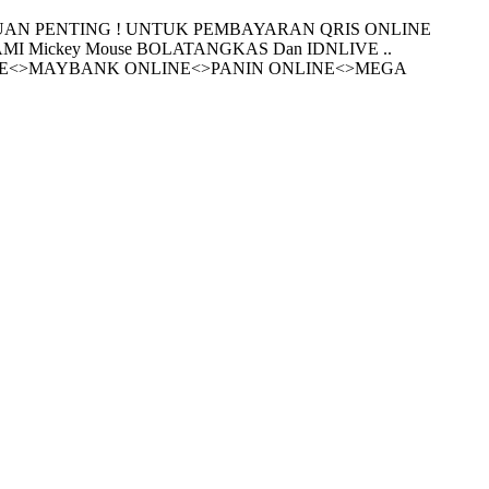
AN PENTING ! UNTUK PEMBAYARAN QRIS ONLINE
 Mickey Mouse BOLATANGKAS Dan IDNLIVE ..
INE<>MAYBANK ONLINE<>PANIN ONLINE<>MEGA