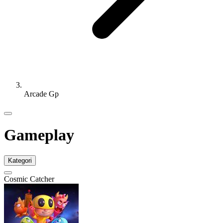
Arcade Gp
Gameplay
Kategori
Cosmic Catcher