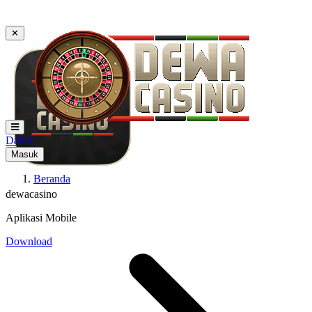
✕
Daftar
Masuk
Beranda
dewacasino
Aplikasi Mobile
Download