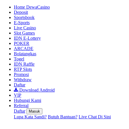
Home DewaCasino
Deposit
Sportsbook
E-Sports
Live Casino
Slot Games
IDN E-Lottery
POKER
ARCADE
Bolatangkas
Togel
IDN Raffle
RTP Slots
Promosi
Withdraw
Daftar
Download Android
VIP
Hubungi Kami
Referral
Daftar
Masuk
Lupa Kata Sandi?
Butuh Bantuan?
Live Chat Di Sini