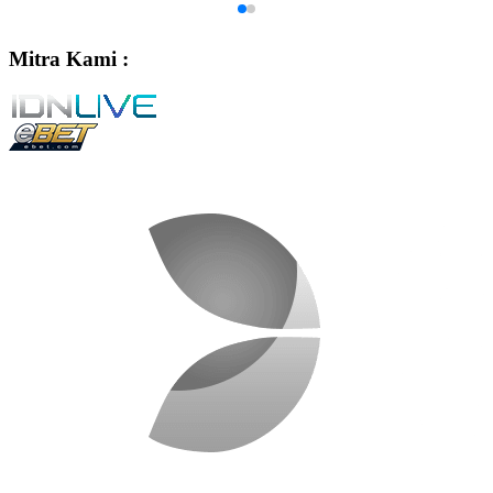
Mitra Kami :