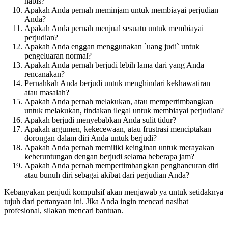
habis?
Apakah Anda pernah meminjam untuk membiayai perjudian
Anda?
Apakah Anda pernah menjual sesuatu untuk membiayai
perjudian?
Apakah Anda enggan menggunakan `uang judi` untuk
pengeluaran normal?
Apakah Anda pernah berjudi lebih lama dari yang Anda
rencanakan?
Pernahkah Anda berjudi untuk menghindari kekhawatiran
atau masalah?
Apakah Anda pernah melakukan, atau mempertimbangkan
untuk melakukan, tindakan ilegal untuk membiayai perjudian?
Apakah berjudi menyebabkan Anda sulit tidur?
Apakah argumen, kekecewaan, atau frustrasi menciptakan
dorongan dalam diri Anda untuk berjudi?
Apakah Anda pernah memiliki keinginan untuk merayakan
keberuntungan dengan berjudi selama beberapa jam?
Apakah Anda pernah mempertimbangkan penghancuran diri
atau bunuh diri sebagai akibat dari perjudian Anda?
Kebanyakan penjudi kompulsif akan menjawab ya untuk setidaknya
tujuh dari pertanyaan ini. Jika Anda ingin mencari nasihat
profesional, silakan mencari bantuan.