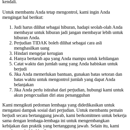
kendali.
Untuk membantu Anda tetap mengontrol, kami ingin Anda
mengingat hal berikut:
Judi harus dilihat sebagai hiburan, hadapi seolah-olah Anda
membayar untuk hiburan jadi jangan membayar lebih untuk
hiburan Anda.
Perjudian TIDAK boleh dilihat sebagai cara asli
menghasilkan uang
Hindari mengejar kerugian
Hanya bertaruh apa yang Anda mampu untuk kehilangan
Catat waktu dan jumlah uang yang Anda habiskan untuk
berjudi
Jika Anda memerlukan bantuan, gunakan batas setoran dan
batas waktu untuk mengontrol jumlah yang dapat Anda
belanjakan
Jika Anda perlu istirahat dari perjudian, hubungi kami untuk
akun pengecualian diri atau penangguhan
Kami mengikuti pedoman lembaga yang didedikasikan untuk
mengatasi dampak sosial dari perjudian. Untuk membantu pemain
berjudi secara bertanggung jawab, kami berkomitmen untuk bekerja
sama dengan lembaga-lembaga ini untuk mengembangkan
kebijakan dan praktik yang bertanggung jawab. Selain itu, kami