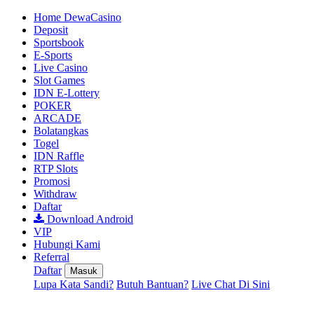
Home DewaCasino
Deposit
Sportsbook
E-Sports
Live Casino
Slot Games
IDN E-Lottery
POKER
ARCADE
Bolatangkas
Togel
IDN Raffle
RTP Slots
Promosi
Withdraw
Daftar
Download Android
VIP
Hubungi Kami
Referral
Daftar
Masuk
Lupa Kata Sandi?
Butuh Bantuan?
Live Chat Di Sini