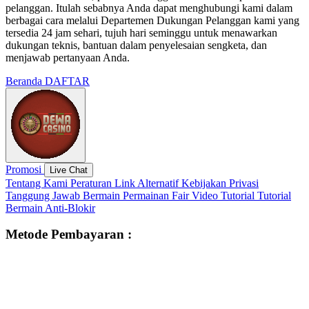
pelanggan. Itulah sebabnya Anda dapat menghubungi kami dalam
berbagai cara melalui Departemen Dukungan Pelanggan kami yang
tersedia 24 jam sehari, tujuh hari seminggu untuk menawarkan
dukungan teknis, bantuan dalam penyelesaian sengketa, dan
menjawab pertanyaan Anda.
Beranda
DAFTAR
Promosi
Live Chat
Tentang Kami
Peraturan
Link Alternatif
Kebijakan Privasi
Tanggung Jawab Bermain
Permainan Fair
Video Tutorial
Tutorial
Bermain
Anti-Blokir
Metode Pembayaran :