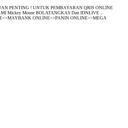
AN PENTING ! UNTUK PEMBAYARAN QRIS ONLINE
 Mickey Mouse BOLATANGKAS Dan IDNLIVE ..
INE<>MAYBANK ONLINE<>PANIN ONLINE<>MEGA