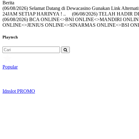
Berita
(06/08/2026)
Selamat Datang di Dewacasino Gunakan Link Alternatif
24JAM SETIAP HARINYA ! ..
(06/08/2026)
TELAH HADIR D
(06/08/2026)
BCA ONLINE<>BNI ONLINE<>MANDIRI ONLI
ONLINE<>JENIUS ONLINE<>SINARMAS ONLINE<>BSI O
Playtech
Popular
Idnslot
PROMO