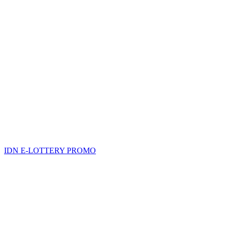
IDN E-LOTTERY
PROMO