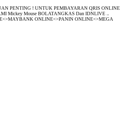
AN PENTING ! UNTUK PEMBAYARAN QRIS ONLINE
 Mickey Mouse BOLATANGKAS Dan IDNLIVE ..
INE<>MAYBANK ONLINE<>PANIN ONLINE<>MEGA