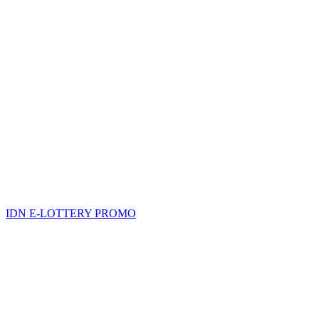
IDN E-LOTTERY
PROMO